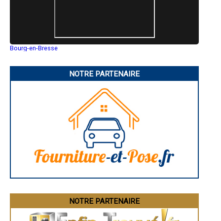
- Dallage, terrasse, chape pavée à Vieillevigne
- Dallage, terrasse, chape pavée à Indre
- Dallage, terrasse, chape pavée à Gorges
- Dallage, terrasse, chape pavée à La Plaine-sur-Mer
- Dallage, terrasse, chape pavée à Nozay
Bourg-en-Bresse
- Dallage, terrasse, chape pavée à Le Cellier
Saint-Quentin
- Dallage, terrasse, chape pavée à Campbon
Montluçon
- Dallage, terrasse, chape pavée à Arthon-en-Retz
Manosque
NOTRE PARTENAIRE
Gap
- Dallage, terrasse, chape pavée à La Chapelle-des-Marais
Nice
- Dallage, terrasse, chape pavée à Saint-Aignan-Grandlieu
Annonay
- Dallage, terrasse, chape pavée à Varades
Charleville-Mézières
- Dallage, terrasse, chape pavée à Geneston
Pamiers
- Dallage, terrasse, chape pavée à Saint-Gildas-des-Bois
Troyes
Narbonne
- Dallage, terrasse, chape pavée à Petit-Mars
Rodez
- Dallage, terrasse, chape pavée à Gétigné
Marseille
- Dallage, terrasse, chape pavée à Saffré
Caen
- Dallage, terrasse, chape pavée à Oudon
Aurillac
- Dallage, terrasse, chape pavée à Bourgneuf-en-Retz
Angoulême
La Rochelle
- Dallage, terrasse, chape pavée à Le Bignon
Bourges
- Dallage, terrasse, chape pavée à Saint-Malo-de-Guersac
Brive-la-Gaillarde
- Dallage, terrasse, chape pavée à Paimbœuf
Dijon
- Dallage, terrasse, chape pavée à Malville
Saint-Brieuc
NOTRE PARTENAIRE
Guéret
- Dallage, terrasse, chape pavée à Batz-sur-Mer
Périgueux
- Dallage, terrasse, chape pavée à Fay-de-Bretagne
Besançon