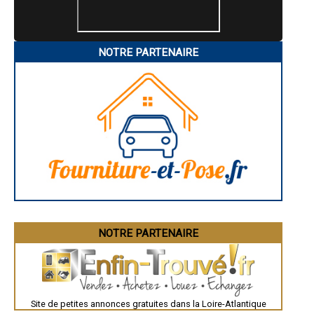
- Diagnostic immobilier à Vieillevigne
- Diagnostic immobilier à Indre
- Diagnostic immobilier à Gorges
- Diagnostic immobilier à La Plaine-sur-Mer
NOTRE PARTENAIRE
- Diagnostic immobilier à Nozay
- Diagnostic immobilier à Le Cellier
- Diagnostic immobilier à Campbon
- Diagnostic immobilier à Arthon-en-Retz
- Diagnostic immobilier à La Chapelle-des-Marais
- Diagnostic immobilier à Saint-Aignan-Grandlieu
- Diagnostic immobilier à Varades
- Diagnostic immobilier à Geneston
- Diagnostic immobilier à Saint-Gildas-des-Bois
- Diagnostic immobilier à Petit-Mars
- Diagnostic immobilier à Gétigné
- Diagnostic immobilier à Saffré
- Diagnostic immobilier à Oudon
- Diagnostic immobilier à Bourgneuf-en-Retz
NOTRE PARTENAIRE
- Diagnostic immobilier à Le Bignon
- Diagnostic immobilier à Saint-Malo-de-Guersac
- Diagnostic immobilier à Paimbœuf
- Diagnostic immobilier à Malville
- Diagnostic immobilier à Batz-sur-Mer
- Diagnostic immobilier à Fay-de-Bretagne
Site de petites annonces gratuites dans la Loire-Atlantique