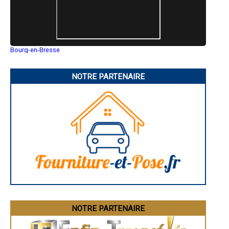
- Dallage, terrasse, chape pavée à Vieillevigne
- Dallage, terrasse, chape pavée à Indre
- Dallage, terrasse, chape pavée à Gorges
- Dallage, terrasse, chape pavée à La Plaine-sur-Mer
- Dallage, terrasse, chape pavée à Nozay
Bourg-en-Bresse
- Dallage, terrasse, chape pavée à Le Cellier
Saint-Quentin
- Dallage, terrasse, chape pavée à Campbon
Montluçon
- Dallage, terrasse, chape pavée à Arthon-en-Retz
Manosque
NOTRE PARTENAIRE
Gap
- Dallage, terrasse, chape pavée à La Chapelle-des-Marais
Nice
- Dallage, terrasse, chape pavée à Saint-Aignan-Grandlieu
Annonay
- Dallage, terrasse, chape pavée à Varades
Charleville-Mézières
- Dallage, terrasse, chape pavée à Geneston
Pamiers
- Dallage, terrasse, chape pavée à Saint-Gildas-des-Bois
Troyes
Narbonne
- Dallage, terrasse, chape pavée à Petit-Mars
Rodez
- Dallage, terrasse, chape pavée à Gétigné
Marseille
- Dallage, terrasse, chape pavée à Saffré
Caen
- Dallage, terrasse, chape pavée à Oudon
Aurillac
- Dallage, terrasse, chape pavée à Bourgneuf-en-Retz
Angoulême
La Rochelle
- Dallage, terrasse, chape pavée à Le Bignon
Bourges
- Dallage, terrasse, chape pavée à Saint-Malo-de-Guersac
Brive-la-Gaillarde
- Dallage, terrasse, chape pavée à Paimbœuf
Dijon
- Dallage, terrasse, chape pavée à Malville
Saint-Brieuc
NOTRE PARTENAIRE
Guéret
- Dallage, terrasse, chape pavée à Batz-sur-Mer
Périgueux
- Dallage, terrasse, chape pavée à Fay-de-Bretagne
Besançon