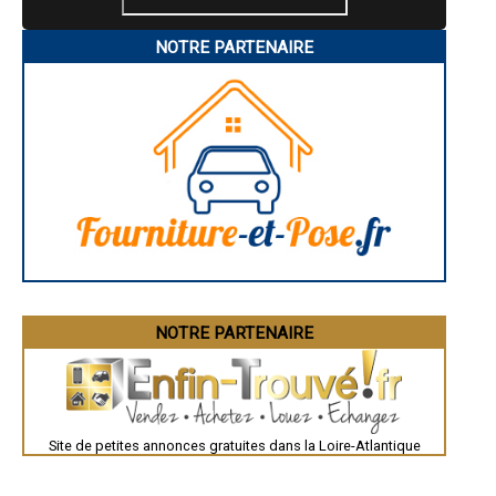
- Entreprise d'hydrofuge de toiture / Murs à Saint-Joachim
- Entreprise d'hydrofuge de toiture / Murs à Vieillevigne
NOTRE PARTENAIRE
- Entreprise d'hydrofuge de toiture / Murs à Indre
- Entreprise d'hydrofuge de toiture / Murs à Gorges
- Entreprise d'hydrofuge de toiture / Murs à La Plaine-sur-Mer
- Entreprise d'hydrofuge de toiture / Murs à Nozay
- Entreprise d'hydrofuge de toiture / Murs à Le Cellier
- Entreprise d'hydrofuge de toiture / Murs à Campbon
- Entreprise d'hydrofuge de toiture / Murs à Arthon-en-Retz
- Entreprise d'hydrofuge de toiture / Murs à La Chapelle-des-Marais
- Entreprise d'hydrofuge de toiture / Murs à Saint-Aignan-Grandlieu
- Entreprise d'hydrofuge de toiture / Murs à Varades
- Entreprise d'hydrofuge de toiture / Murs à Geneston
- Entreprise d'hydrofuge de toiture / Murs à Saint-Gildas-des-Bois
- Entreprise d'hydrofuge de toiture / Murs à Petit-Mars
- Entreprise d'hydrofuge de toiture / Murs à Gétigné
- Entreprise d'hydrofuge de toiture / Murs à Saffré
NOTRE PARTENAIRE
- Entreprise d'hydrofuge de toiture / Murs à Oudon
- Entreprise d'hydrofuge de toiture / Murs à Bourgneuf-en-Retz
- Entreprise d'hydrofuge de toiture / Murs à Le Bignon
- Entreprise d'hydrofuge de toiture / Murs à Saint-Malo-de-Guersac
- Entreprise d'hydrofuge de toiture / Murs à Paimbœuf
Site de petites annonces gratuites dans la Loire-Atlantique
- Entreprise d'hydrofuge de toiture / Murs à Malville
- Entreprise d'hydrofuge de toiture / Murs à Batz-sur-Mer
- Entreprise d'hydrofuge de toiture / Murs à Fay-de-Bretagne