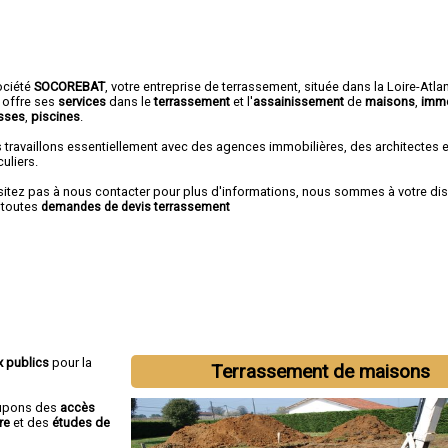
ociété
SOCOREBAT
,
votre entreprise de terrassement
, située dans la Loire-Atla
 offre ses
services
dans le
terrassement
et l'
assainissement
de
maisons
,
imm
asses
,
piscines
.
 travaillons essentiellement avec des agences immobilières, des architectes 
culiers.
sitez pas à nous contacter pour plus d'informations, nous sommes à votre di
 toutes
demandes de devis terrassement
x publics
pour la
Terrassement de maisons
cupons des
accès
re
et des
études de