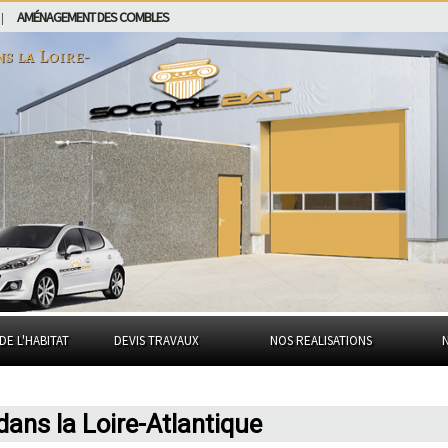
AMÉNAGEMENT DES COMBLES
|
ns
la Loire-
DE L'HABITAT
DEVIS TRAVAUX
NOS REALISATIONS
ans la Loire-Atlantique