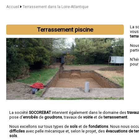
Accueil
Terrassement dans la Loire-Atlantique
La s
Terrassement piscine
vous
terr
Nous
parti
N'hé
pour
La société
SOCOREBAT
intervient également dans le domaine des
travau
pose d'
enrobés
de
goudrons
, travaux de
voirie
et de
terrassement
.
Nous excellons sur tous types de
sols
et de
fondations
. Nous nous oc
difficiles
avec pelle mécanique et, selon le projet, des
évacuations de ter
sols
.