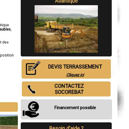
Atlantique
ntique
eubles
,
et des
sposition
DEVIS TERRASSEMENT
Cliquez ici
CONTACTEZ
SOCOREBAT
Financement possible
Besoin d'aide ?