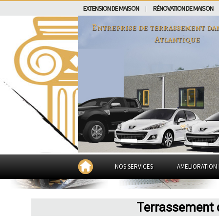
EXTENSION DE MAISON
RÉNOVATION DE MAISON
|
Entreprise de terrassement da
Atlantique
NOS SERVICES
AMELIORATION 
Terrassement d