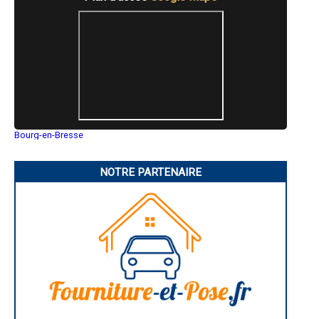
- Artisan enduiseur ravaleur à La Haie-Fouassière
- Artisan enduiseur ravaleur à Le Croisic
- Artisan enduiseur ravaleur à Saint-Père-en-Retz
- Artisan enduiseur ravaleur à Saint-Mars-du-Désert
- Artisan enduiseur ravaleur à Saint-Joachim
- Artisan enduiseur ravaleur à Vieillevigne
- Artisan enduiseur ravaleur à Indre
- Artisan enduiseur ravaleur à Gorges
- Artisan enduiseur ravaleur à La Plaine-sur-Mer
- Artisan enduiseur ravaleur à Nozay
Bourg-en-Bresse
- Artisan enduiseur ravaleur à Le Cellier
Saint-Quentin
- Artisan enduiseur ravaleur à Campbon
Montluçon
- Artisan enduiseur ravaleur à Arthon-en-Retz
Manosque
NOTRE PARTENAIRE
Gap
- Artisan enduiseur ravaleur à La Chapelle-des-Marais
Nice
- Artisan enduiseur ravaleur à Saint-Aignan-Grandlieu
Annonay
- Artisan enduiseur ravaleur à Varades
Charleville-Mézières
- Artisan enduiseur ravaleur à Geneston
Pamiers
- Artisan enduiseur ravaleur à Saint-Gildas-des-Bois
Troyes
Narbonne
- Artisan enduiseur ravaleur à Petit-Mars
Rodez
- Artisan enduiseur ravaleur à Gétigné
Marseille
- Artisan enduiseur ravaleur à Saffré
Caen
- Artisan enduiseur ravaleur à Oudon
Aurillac
- Artisan enduiseur ravaleur à Bourgneuf-en-Retz
Angoulême
La Rochelle
- Artisan enduiseur ravaleur à Le Bignon
Bourges