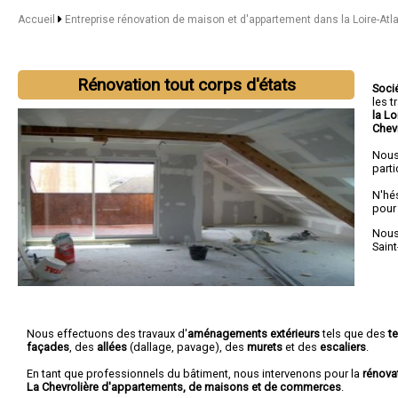
Accueil
Entreprise rénovation de maison et d'appartement dans la Loire-Atl
Rénovation tout corps d'états
Soci
les 
la Lo
Chev
Nous
parti
N'hé
pour
Nous 
Saint
Nous effectuons des travaux d'
aménagements extérieurs
tels que des
t
façades
, des
allées
(dallage, pavage), des
murets
et des
escaliers
.
En tant que professionnels du bâtiment, nous intervenons pour la
rénova
La Chevrolière d'appartements, de maisons et de commerces
.