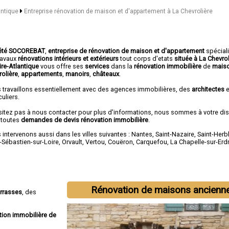
antique
Entreprise rénovation de maison et d'appartement à La Chevrolière
été SOCOREBAT
,
entreprise de rénovation de maison et d'appartement
spécial
travaux
rénovations intérieurs et extérieurs
tout corps d'etats
située à La Chevro
ire-Atlantique
vous offre ses
services
dans la
rénovation immobilière
de
maiso
rolière
,
appartements
,
manoirs
,
châteaux
.
 travaillons essentiellement avec des agences immobilières, des
architectes
e
culiers.
sitez pas à nous contacter pour plus d'informations, nous sommes à votre di
 toutes
demandes de devis rénovation immobilière
.
intervenons aussi dans les villes suivantes :
Nantes
,
Saint-Nazaire
,
Saint-Herb
-Sébastien-sur-Loire
,
Orvault
,
Vertou
,
Couëron
,
Carquefou
,
La Chapelle-sur-Erd
Rénovation de maisons ancienn
errasses
, des
tion immobilière de