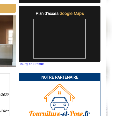
Plan d'accès
Google Maps
Bourg-en-Bresse
Saint-Quentin
Montluçon
Manosque
NOTRE PARTENAIRE
Gap
Nice
Annonay
Charleville-Mézières
1/2020
Pamiers
Troyes
Narbonne
Rodez
Marseille
0/2020
Caen