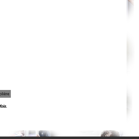
Cahors
Agen
Mende
Angers
Cherbourg-Octeville
Reims
Saint-Dizier
Laval
Nancy
Verdun
Lorient
Metz
Nevers
Lille
Beauvais
Alençon
Calais
Clermont-Ferrand
Pau
Tarbes
olière
Perpignan
Strasbourg
Mulhouse
ois.
Lyon
Vesoul
Chalon-sur-Saône
Le Mans
Chambéry
Annecy
Paris