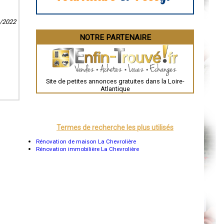
Aurillac
Angoulême
La Rochelle
3/2022
Bourges
Brive-la-Gaillarde
NOTRE PARTENAIRE
Dijon
Saint-Brieuc
Guéret
Périgueux
Besançon
Valence
Site de petites annonces gratuites dans la Loire-
Évreux
Atlantique
Chartres
Brest
Nîmes
Toulouse
Auch
Termes de recherche les plus utilisés
Bordeaux
Montpellier
Rénovation de maison La Chevrolière
Rennes
Rénovation immobilière La Chevrolière
Châteauroux
Tours
Grenoble
Dole
Mont-de-Marsan
Blois
Saint-Étienne
Le Puy-en-Velay
Nantes
Orléans