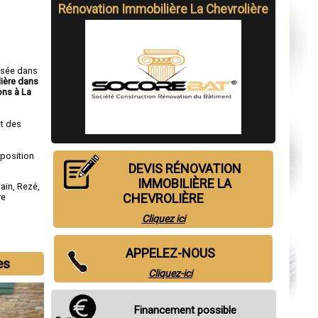
Rénovation Immobilière La Chevrolière
isée dans
lière dans
ns à La
t des
sposition
DEVIS RÉNOVATION
IMMOBILIÈRE LA
lain
,
Rezé
,
CHEVROLIÈRE
re
Cliquez ici
APPELEZ-NOUS
es
Cliquez-ici
Financement possible